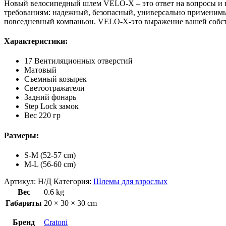
Новый велосипедный шлем VELO-X – это ответ на вопросы и в
требованиям: надежный, безопасный, универсально применимы
повседневный компаньон. VELO-X-это выражение вашей собс
Характеристики:
17 Вентиляционных отверстий
Матовый
Съемный козырек
Светоотражатели
Задний фонарь
Step Lock замок
Вес 220 гр
Размеры:
S-M (52-57 cm)
M-L (56-60 cm)
Артикул:
Н/Д
Категория:
Шлемы для взрослых
Вес
0.6 kg
Габариты
20 × 30 × 30 cm
Бренд
Cratoni