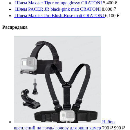
Шлем Maxster Tiger orange glossy CRATONI
5,400
₽
Шлем PACER JR black-pink matt CRATONI
8,000
₽
Шлем Maxster Pro Blush-Rose matt CRATONI
6,100
₽
Распродажа
Набор
креплений на грудь/ голову для экшн камер
790
₽
990
₽