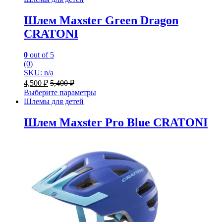
Шлем Maxster Green Dragon
CRATONI
0
out of 5
(0)
SKU: n/a
4,500
₽
5,400
₽
Выберите параметры
Шлемы для детей
Шлем Maxster Pro Blue CRATONI