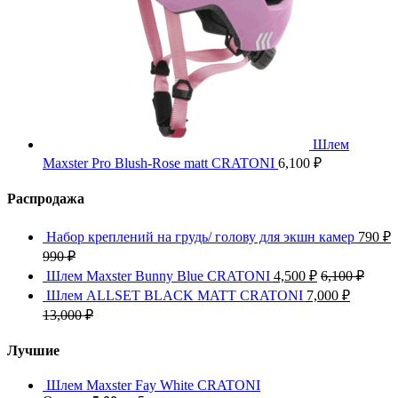
Шлем
Maxster Pro Blush-Rose matt CRATONI
6,100
₽
Распродажа
Набор креплений на грудь/ голову для экшн камер
790
₽
990
₽
Шлем Maxster Bunny Blue CRATONI
4,500
₽
6,100
₽
Шлем ALLSET BLACK MATT CRATONI
7,000
₽
13,000
₽
Лучшие
Шлем Maxster Fay White CRATONI