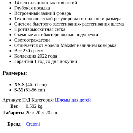
14 вентиляционных отверстий
Глубокая посадка
Встроенный задний фонарь
Технология легкой регулировки и подгонки размера
Система быстрого застегивания- растегивания шлема
Противомоскитная сетка
Съемные антибактериальные подушечки
Светоотражатели
Отличается от модели Maxster наличием козырька
Вес 230 грамм
Коллекция 2022 года
Гарантия 1 год со дня покупки
Размеры:
XS-S
(46-51 cm)
S-M
(51-56 cm)
Артикул:
Н/Д
Категория:
Шлемы для детей
Вес
0.502 kg
Габариты
20 × 20 × 20 cm
Бренд
Cratoni