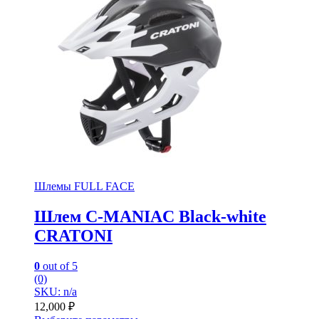
Шлемы FULL FACE
Шлем C-MANIAC Black-white
CRATONI
0
out of 5
(0)
SKU: n/a
12,000
₽