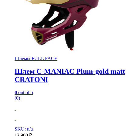
Шлемы FULL FACE
Шлем C-MANIAC Plum-gold matt
CRATONI
0
out of 5
(0)
SKU: n/a
12,900
₽