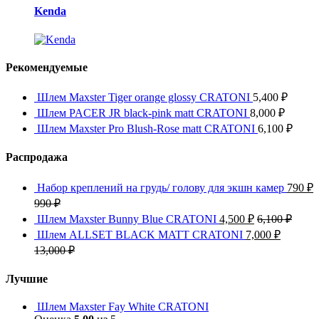
Kenda
Рекомендуемые
Шлем Maxster Tiger orange glossy CRATONI
5,400
₽
Шлем PACER JR black-pink matt CRATONI
8,000
₽
Шлем Maxster Pro Blush-Rose matt CRATONI
6,100
₽
Распродажа
Набор креплений на грудь/ голову для экшн камер
790
₽
990
₽
Шлем Maxster Bunny Blue CRATONI
4,500
₽
6,100
₽
Шлем ALLSET BLACK MATT CRATONI
7,000
₽
13,000
₽
Лучшие
Шлем Maxster Fay White CRATONI