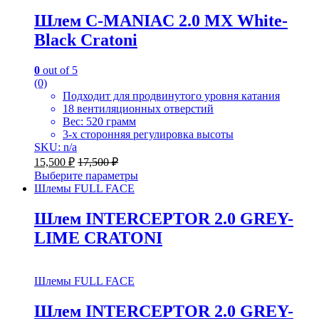
Шлем C-MANIAC 2.0 MX White-
Black Cratoni
0
out of 5
(0)
Подходит для продвинутого уровня катания
18 вентиляционных отверстий
Вес: 520 грамм
3-х сторонняя регулировка высоты
SKU: n/a
15,500
₽
17,500
₽
Выберите параметры
Шлемы FULL FACE
Шлем INTERCEPTOR 2.0 GREY-
LIME СRATONI
Шлемы FULL FACE
Шлем INTERCEPTOR 2.0 GREY-