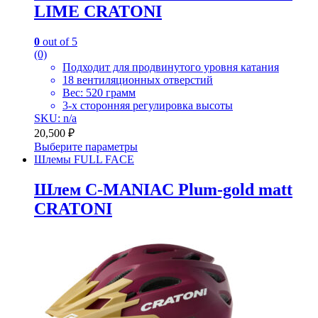
LIME СRATONI
0
out of 5
(0)
Подходит для продвинутого уровня катания
18 вентиляционных отверстий
Вес: 520 грамм
3-х сторонняя регулировка высоты
SKU: n/a
20,500
₽
Выберите параметры
Шлемы FULL FACE
Шлем C-MANIAC Plum-gold matt
CRATONI