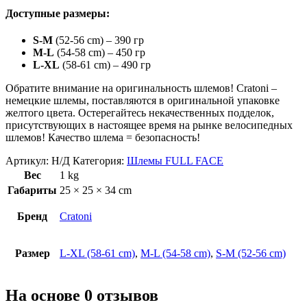
Доступные размеры:
S-M
(52-56 cm) – 390 гр
M-L
(54-58 cm) – 450 гр
L-XL
(58-61 cm) – 490 гр
Обратите внимание на оригинальность шлемов! Cratoni –
немецкие шлемы, поставляются в оригинальной упаковке
желтого цвета. Остерегайтесь некачественных подделок,
присутствующих в настоящее время на рынке велосипедных
шлемов! Качество шлема = безопасность!
Артикул:
Н/Д
Категория:
Шлемы FULL FACE
Вес
1 kg
Габариты
25 × 25 × 34 cm
Бренд
Cratoni
Размер
L-XL (58-61 cm)
,
M-L (54-58 cm)
,
S-M (52-56 cm)
На основе 0 отзывов