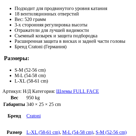
Подходит для продвинутого уровня катания
18 вентиляционных отверстий
Вес: 520 грамм
3-х сторонняя регулировка высоты
Отражатели для лучшей видимости
Съемный козырек и защита подбородка
Расширенная защита в висках и задней части головы
Бренд Cratoni (Германия)
Размеры:
S-M (52-56 cm)
M-L (54-58 cm)
L-XL (58-61 cm)
Артикул:
Н/Д
Категория:
Шлемы FULL FACE
Вес
950 kg
Габариты
340 × 25 × 25 cm
Бренд
Cratoni
Размер
L-XL (58-61 cm)
,
M-L (54-58 cm)
,
S-M (52-56 cm)