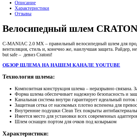
Описание
Характеристики
Отзывы
Велосипедный шлем CRATON
C-MANIAC 2.0 MX – правильный велосипедный шлем для продв
вентиляция, стиль и, конечно же, наилучшая защита. Райдер, 
but safe – девиз Cratoni!
ОБЗОР ШЛЕМА НА НАШЕМ КАНАЛЕ YOUTUBE
Технология шлема:
Композитная конструкция шлема – неразрывно связана. З
Форма шлема обеспечивает надежную безопасность и защ
Канальная система внутри гарантирует идеальный поток 
Защитная сетка от насекомых плотно вспенена для прево
Внутренние подушки Clean Tex покрыты антибактериальн
Имеется место для установки всех современных адаптеро
Шлем оснащен портом для очков под козырьком
Характеристики: