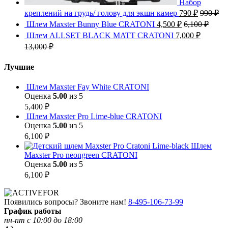
Набор
креплений на грудь/ голову для экшн камер
790
₽
990
₽
Шлем Maxster Bunny Blue CRATONI
4,500
₽
6,100
₽
Шлем ALLSET BLACK MATT CRATONI
7,000
₽
13,000
₽
Лучшие
Шлем Maxster Fay White CRATONI
Оценка
5.00
из 5
5,400
₽
Шлем Maxster Pro Lime-blue CRATONI
Оценка
5.00
из 5
6,100
₽
Шлем
Maxster Pro neongreen CRATONI
Оценка
5.00
из 5
6,100
₽
Появились вопросы? Звоните нам!
8-495-106-73-99
График работы
пн-пт с 10:00 до 18:00